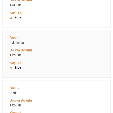
1939 KB
indir
Bykabdiua
1927 KB
indir
Erefli
1924 KB