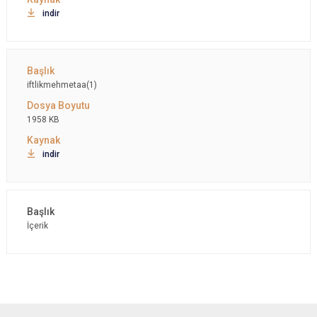
indir
iftlikmehmetaa(1)
1958 KB
indir
İçerik