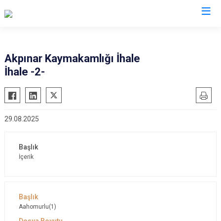
Kırıkkale
Akpınar Kaymakamlığı İhale
İhale -2-
Bahşili
Balışeyh
Çelebi
29.08.2025
Delice
Karakeçili
Keskin
İçerik
Sulakyurt
Yahşihan
Aahomurlu(1)