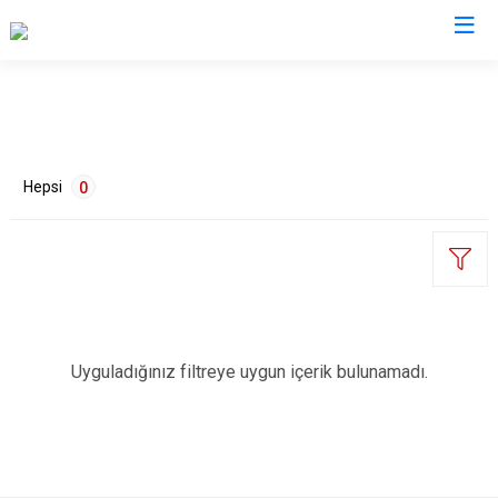
Kırıkkale
Bahşili
Hepsi
0
Balışeyh
Çelebi
Delice
Karakeçili
ETİKETLER
Keskin
Uyguladığınız filtreye uygun içerik bulunamadı.
Sulakyurt
Yahşihan