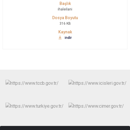
ihaleilani
316 KB
indir