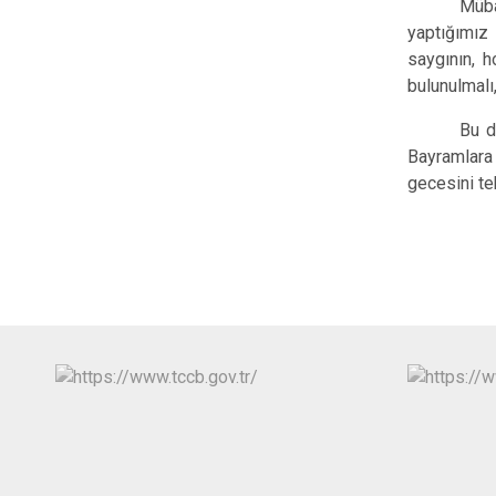
Müba
yaptığımız 
saygının, h
bulunulmalı
Bu d
Bayramlara 
gecesini te