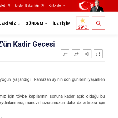
vlet
İçişleri Bakanlığı
Kırıkkale
LERİMİZ
GÜNDEM
İLETİŞİM
29
°C
n Kadir Gecesi
ha yoğun yaşandığı Ramazan ayının son günlerini yaşarken
rımız için tövbe kapılarının sonuna kadar açık olduğu bu
 aydınlanması, manevi huzurumuzun daha da artması için