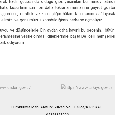
rek kadir gecesinde olduğu gibi, yaşanılan bu manevi atmos
Keskin
hata, kusurlarımızın bir daha tekrarlanmamasına gayret göstermel
Sulakyurt
oşgörünün, dostluk ve kardeşliğin hâkim kılınmasını sağlayara
, elimizi ve gönlümüzü uzanabildiğimiz herkese açmalıyız.
Yahşihan
uygu ve düşüncelerle Bin aydan daha hayırlı bu gecenin, bütün
erişmesine vesile olması dileklerimle, başta Deliceli hemşerile
brik ediyorum.
Cumhuriyet Mah. Atatürk Bulvarı No:5 Delice/KIRIKKALE