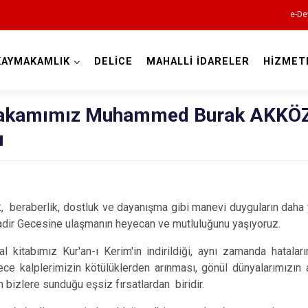
e-De
KAYMAKAMLIK
DELİCE
MAHALLİ İDARELER
HİZMET
Kırıkkale
kamımız Muhammed Burak AKKÖZ'ü
ı
Bahşili
ik, beraberlik, dostluk ve dayanışma gibi manevi duyguların da
dir Gecesine ulaşmanın heyecan ve mutluluğunu yaşıyoruz.
Balışeyh
Çelebi
al kitabımız Kur'an-ı Kerim'in indirildiği, aynı zamanda hatala
ce kalplerimizin kötülüklerden arınması, gönül dünyalarımızın
Delice
n bizlere sunduğu eşsiz fırsatlardan biridir.
Karakeçili