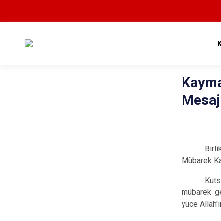
Kayma
Mesaj
Birl
Mübarek Ka
Kuts
mübarek ge
yüce Allah'ı