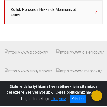
Kolluk Personeli Hakkında Memnuniyet
Formu
Sizlere daha iyi hizmet verebilmek için sitemizde
çerezlere yer veriyoruz
🍪 Çerez politikamız hakkında
Cumhuriyet Mah. Atatürk Bulvarı No:5 Delice/KIRIKKALE
bilgi edinmek için
tıklayınız
Kabul et
03186185003